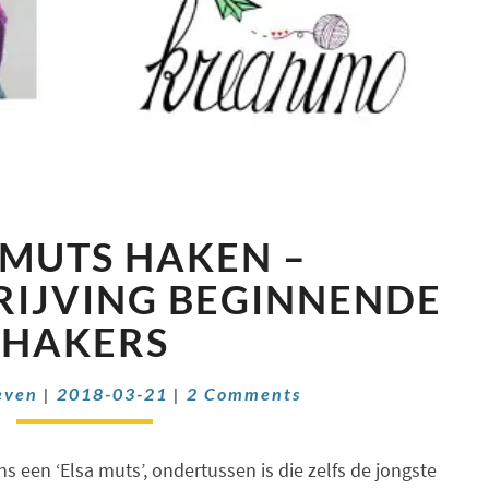
ANNA
MUTS HAKEN –
MUTS
HAKEN
IJVING BEGINNENDE
–
HAKERS
WERKBESCHRIJVING
BEGINNENDE
Comments
HAKERS
even
|
2018-03-21
|
2 Comments
ns een ‘Elsa muts’, ondertussen is die zelfs de jongste