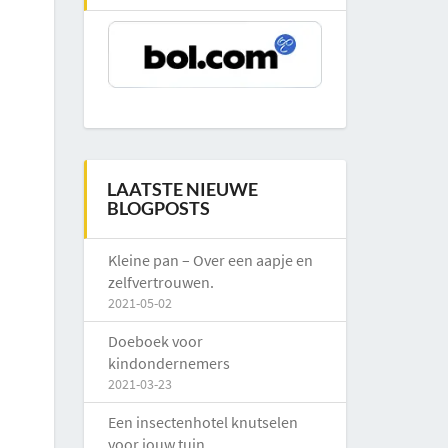
LAATSTE NIEUWE
BLOGPOSTS
Kleine pan – Over een aapje en
zelfvertrouwen.
2021-05-02
Doeboek voor
kindondernemers
2021-03-23
Een insectenhotel knutselen
voor jouw tuin