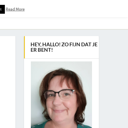
Read More
t
Downloadspagina – Voor Nieuwsbrief Abonnees
HEY, HALLO! ZO FIJN DAT JE
ER BENT!