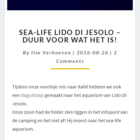
SEA-
SEA-LIFE LIDO DI JESOLO –
LIFE
DUUR VOOR WAT HET IS!
LIDO
DI
Comment
By
Ilse Verhoeven
|
2016-08-26
|
2
JESOLO
–
Comments
DUUR
VOOR
WAT
Tijdens onze voorbije reis naar Italië hebben we ook
HET
IS!
een
daguitstap
gemaakt naar het aquarium van Lido Di
Jesolo.
Onze zoon had de folder zien liggen in het infopunt van
de camping en liet niet af! Hij moest naar het sea-life
aquarium.