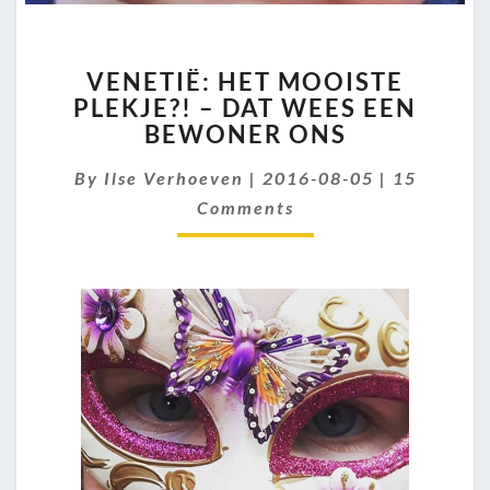
VENETIË:
VENETIË: HET MOOISTE
HET
PLEKJE?! – DAT WEES EEN
MOOISTE
BEWONER ONS
PLEKJE?!
–
Comments
By
Ilse Verhoeven
|
DAT
2016-08-05
|
15
WEES
Comments
EEN
BEWONER
ONS