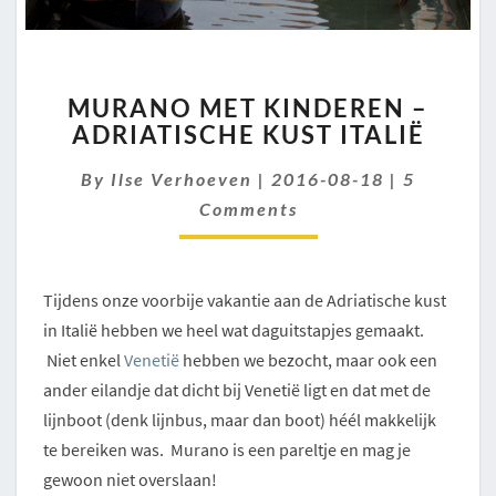
MURANO
MURANO MET KINDEREN –
MET
ADRIATISCHE KUST ITALIË
KINDEREN
–
Comment
By
Ilse Verhoeven
|
2016-08-18
|
5
ADRIATISCHE
KUST
Comments
ITALIË
Tijdens onze voorbije vakantie aan de Adriatische kust
in Italië hebben we heel wat daguitstapjes gemaakt.
Niet enkel
Venetië
hebben we bezocht, maar ook een
ander eilandje dat dicht bij Venetië ligt en dat met de
lijnboot (denk lijnbus, maar dan boot) héél makkelijk
te bereiken was. Murano is een pareltje en mag je
gewoon niet overslaan!