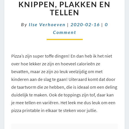
KNIPPEN,
KNIPPEN, PLAKKEN EN
PLAKKEN
TELLEN
EN
TELLEN
Comment
By
Ilse Verhoeven
|
2020-02-16
|
0
Comment
Pizza’s zijn super toffe dingen! En dan heb ik het niet
over hoe lekker ze zijn en hoeveel calorieën ze
bevatten, maar ze zijn zo leuk veelzijdig om met
kinderen aan de slag te gaan! Uiteraard komt dat door
de taartvorm die ze hebben, die is ideaal om een deling
duidelijk te maken. Ook de toppings zijn tof, daar kan
je mee tellen en variëren. Het leek me dus leuk om een
pizza printable in elkaar te steken voor jullie.