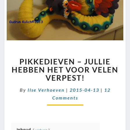
PIKKEDIEVEN
PIKKEDIEVEN – JULLIE
–
JULLIE
HEBBEN HET VOOR VELEN
HEBBEN
VERPEST!
HET
VOOR
Comments
By
Ilse Verhoeven
|
2015-04-13
|
12
VELEN
Comments
VERPEST!
Inhoud