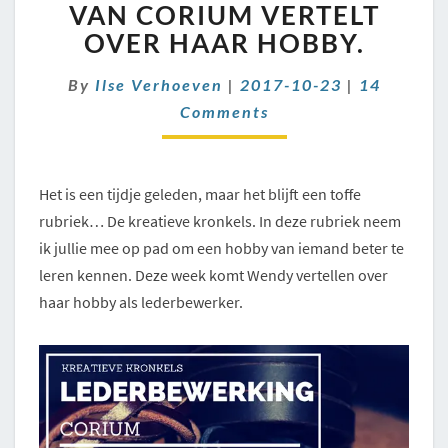
VAN
VAN CORIUM VERTELT
CORIUM
OVER HAAR HOBBY.
VERTELT
OVER
Comments
By
Ilse Verhoeven
|
2017-10-23
|
14
HAAR
Comments
HOBBY.
Het is een tijdje geleden, maar het blijft een toffe
rubriek… De kreatieve kronkels. In deze rubriek neem
ik jullie mee op pad om een hobby van iemand beter te
leren kennen. Deze week komt Wendy vertellen over
haar hobby als lederbewerker.