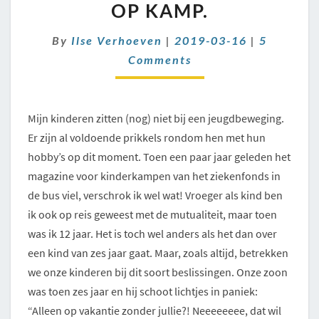
KIND
OP KAMP.
GAAT
OP
Comment
By
Ilse Verhoeven
|
2019-03-16
|
5
KAMP.
Comments
Mijn kinderen zitten (nog) niet bij een jeugdbeweging.
Er zijn al voldoende prikkels rondom hen met hun
hobby’s op dit moment. Toen een paar jaar geleden het
magazine voor kinderkampen van het ziekenfonds in
de bus viel, verschrok ik wel wat! Vroeger als kind ben
ik ook op reis geweest met de mutualiteit, maar toen
was ik 12 jaar. Het is toch wel anders als het dan over
een kind van zes jaar gaat. Maar, zoals altijd, betrekken
we onze kinderen bij dit soort beslissingen. Onze zoon
was toen zes jaar en hij schoot lichtjes in paniek:
“Alleen op vakantie zonder jullie?! Neeeeeeee, dat wil