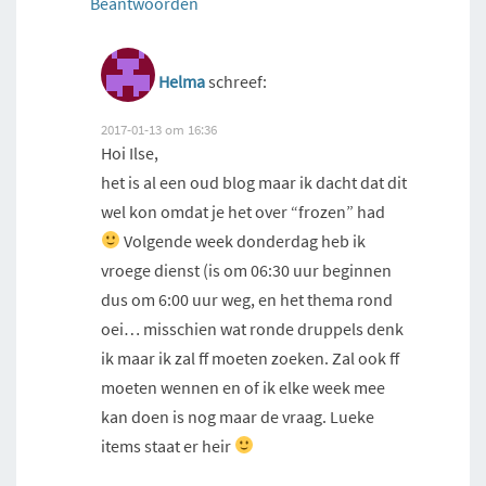
Beantwoorden
Helma
schreef:
2017-01-13 om 16:36
Hoi Ilse,
het is al een oud blog maar ik dacht dat dit
wel kon omdat je het over “frozen” had
Volgende week donderdag heb ik
vroege dienst (is om 06:30 uur beginnen
dus om 6:00 uur weg, en het thema rond
oei… misschien wat ronde druppels denk
ik maar ik zal ff moeten zoeken. Zal ook ff
moeten wennen en of ik elke week mee
kan doen is nog maar de vraag. Lueke
items staat er heir