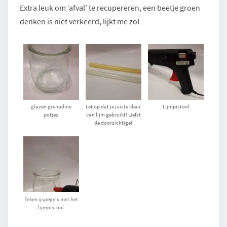
Extra leuk om ‘afval’ te recupereren, een beetje groen
denken is niet verkeerd, lijkt me zo!
glazen grenadine
Let op dat je juiste kleur
Lijmpistool
potjes
van lijm gebruikt! Liefst
de doorzichtige!
Teken ijspegels met het
lijmpistool