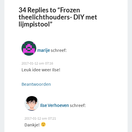
34 Replies to “Frozen
theelichthouders- DIY met
lijmpistool”
marije
schreef:
2017-01-12 om 07:16
Leuk idee weer Ilse!
Beantwoorden
Ilse Verhoeven
schreef:
2017-01-12 om 07:21
Dankje!