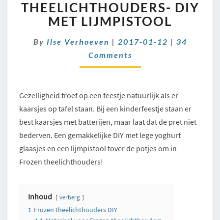
DIY
THEELICHTHOUDERS- DIY
MET
MET LIJMPISTOOL
LIJMPISTOOL
Comments
By
Ilse Verhoeven
|
2017-01-12
|
34
Comments
Gezelligheid troef op een feestje natuurlijk als er
kaarsjes op tafel staan. Bij een kinderfeestje staan er
best kaarsjes met batterijen, maar laat dat de pret niet
bederven. Een gemakkelijke DIY met lege yoghurt
glaasjes en een lijmpistool tover de potjes om in
Frozen theelichthouders!
Inhoud
verberg
1
Frozen theelichthouders DIY