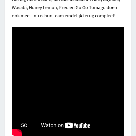
Wasabi, Honey Lemon, Fred en Go Go Tomago doen
ook mee – nu is hun team eindelijk terug compleet!