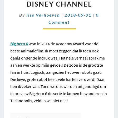
6
DISNEY CHANNEL
SERIE
OP
Comment
By
Ilse Verhoeven
|
2018-09-01
|
0
DISNEY
Comment
CHANNEL
Big hero 6
won in 2014 de Academy Award voor de
beste animatiefilm. Ik moet zeggen dat ik toen ook
danig onder de indruk was. Het hele verhaal sprak me
aan en werkte op mijn gevoel! De zoon is de grootste
fan in huis. Logisch, aangezien het over robots gaat.
Die lieve, grote robot heeft vele harten veroverd! Daar
ben ik zeker van. Toen we dus werden uitgenodigd om
in preview Big Hero 6 de serie te komen bewonderen in
Technopolis, zeiden we niet nee!