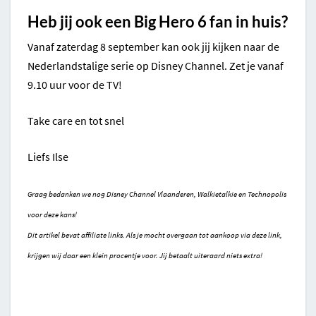
Heb jij ook een Big Hero 6 fan in huis?
Vanaf zaterdag 8 september kan ook jij kijken naar de
Nederlandstalige serie op Disney Channel. Zet je vanaf
9.10 uur voor de TV!
Take care en tot snel
Liefs Ilse
Graag bedanken we nog Disney Channel Vlaanderen, Walkietalkie en Technopolis
voor deze kans!
Dit artikel bevat affiliate links. Als je mocht overgaan tot aankoop via deze link,
krijgen wij daar een klein procentje voor. Jij betaalt uiteraard niets extra!