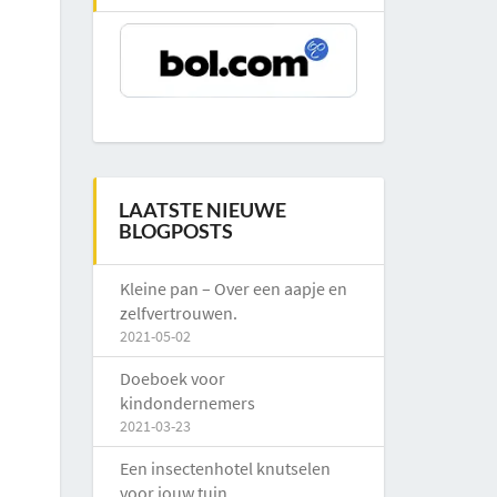
LAATSTE NIEUWE
BLOGPOSTS
Kleine pan – Over een aapje en
zelfvertrouwen.
2021-05-02
Doeboek voor
kindondernemers
2021-03-23
Een insectenhotel knutselen
voor jouw tuin