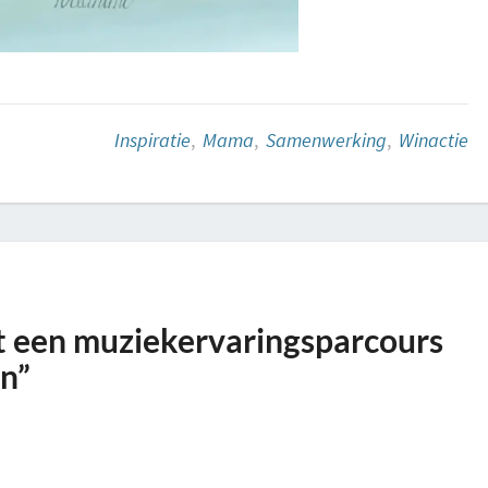
Inspiratie
,
Mama
,
Samenwerking
,
Winactie
ut een muziekervaringsparcours
en”