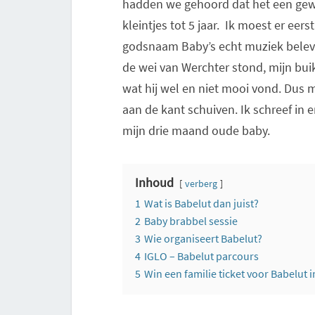
hadden we gehoord dat het een gewe
kleintjes tot 5 jaar. Ik moest er eer
godsnaam Baby’s echt muziek beleve
de wei van Werchter stond, mijn buik
wat hij wel en niet mooi vond. Dus 
aan de kant schuiven. Ik schreef in 
mijn drie maand oude baby.
Inhoud
verberg
1
Wat is Babelut dan juist?
2
Baby brabbel sessie
3
Wie organiseert Babelut?
4
IGLO – Babelut parcours
5
Win een familie ticket voor Babelut i