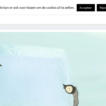
Je kan er ook voor kiezen om de cookie uit te zetten.
Accepteer
Rejec
Contact
Kids
Creatief
Erop Uit
Huis En Tuin