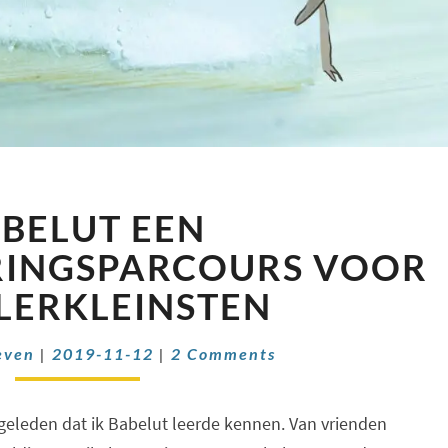
BABELUT
BELUT EEN
EEN
MUZIEKERVARINGSPARCOURS
RINGSPARCOURS VOOR
VOOR
LERKLEINSTEN
DE
ALLERKLEINSTEN
Comments
even
|
2019-11-12
|
2 Comments
 geleden dat ik Babelut leerde kennen. Van vrienden