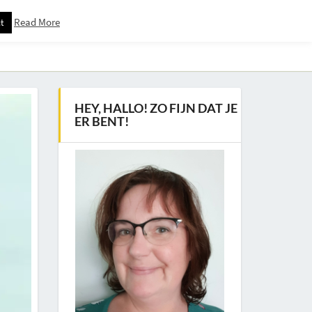
Read More
t
Downloadspagina – Voor Nieuwsbrief Abonnees
HEY, HALLO! ZO FIJN DAT JE
ER BENT!