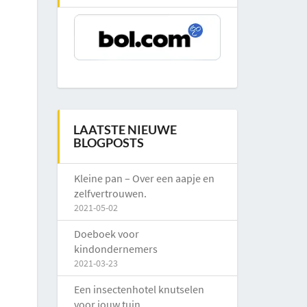
LAATSTE NIEUWE
BLOGPOSTS
Kleine pan – Over een aapje en
zelfvertrouwen.
2021-05-02
Doeboek voor
kindondernemers
2021-03-23
Een insectenhotel knutselen
voor jouw tuin