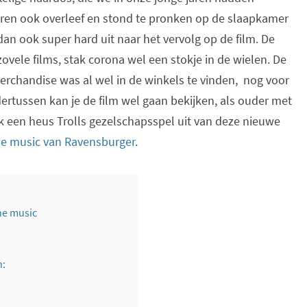
aren ook overleef en stond te pronken op de slaapkamer
an ook super hard uit naar het vervolg op de film. De
j zovele films, stak corona wel een stokje in de wielen. De
merchandise was al wel in de winkels te vinden, nog voor
ndertussen kan je de film wel gaan bekijken, als ouder met
een heus Trolls gezelschapsspel uit van deze nieuwe
the music van Ravensburger
.
the music
n: