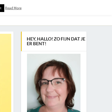
Read More
t
Downloadspagina – Voor Nieuwsbrief Abonnees
HEY, HALLO! ZO FIJN DAT JE
ER BENT!