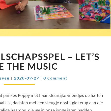
TROLLS
LSCHAPSSPEL – LET’S
GEZELSCHAPSSPEL
–
E THE MUSIC
LET’S
SAVE
Comments
oeven
|
2020-09-27
|
0 Comment
THE
MUSIC
t prinses Poppy met haar kleurrijke vriendjes de harten
zoals ik, dachten met een vleugje nostalgie terug aan die
elige haardos, die we in onze jonge jaren hadden