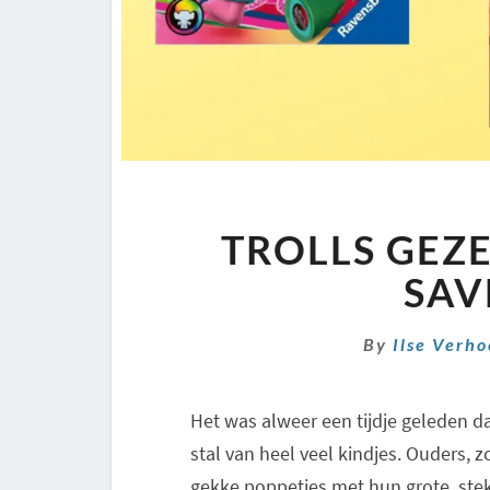
TROLLS GEZE
SAV
By
Ilse Verh
Het was alweer een tijdje geleden da
stal van heel veel kindjes. Ouders, 
gekke poppetjes met hun grote, stek