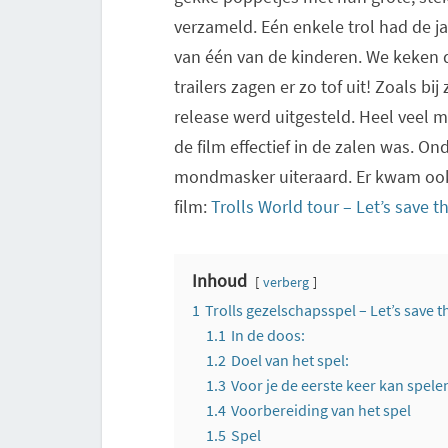
verzameld. Eén enkele trol had de j
van één van de kinderen. We keken d
trailers zagen er zo tof uit! Zoals bi
release werd uitgesteld. Heel veel 
de film effectief in de zalen was. O
mondmasker uiteraard. Er kwam ook 
film:
Trolls World tour – Let’s save 
Inhoud
verberg
1
Trolls gezelschapsspel – Let’s save 
1.1
In de doos:
1.2
Doel van het spel:
1.3
Voor je de eerste keer kan spele
1.4
Voorbereiding van het spel
1.5
Spel