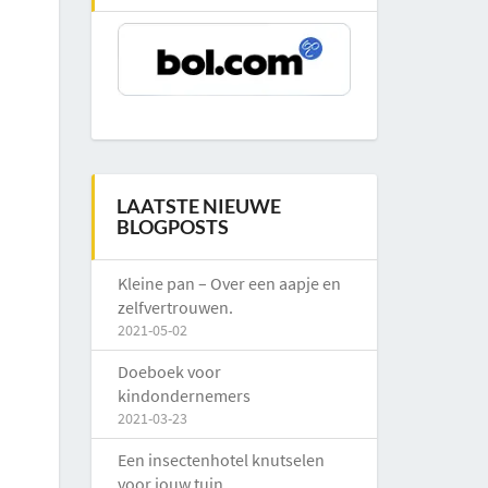
LAATSTE NIEUWE
BLOGPOSTS
Kleine pan – Over een aapje en
zelfvertrouwen.
2021-05-02
Doeboek voor
kindondernemers
2021-03-23
Een insectenhotel knutselen
voor jouw tuin