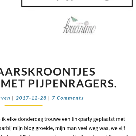
NIEUWJAARSKROONTJES
AARSKROONTJES
KNUTSELEN
MET
MET PIJPENRAGERS.
PIJPENRAGERS.
Comments
even
|
2017-12-28
|
7 Comments
eb ik elke donderdag trouwe een linkparty geplaatst met
aarbij mijn blog groeide, mijn man veel weg was, we vijf