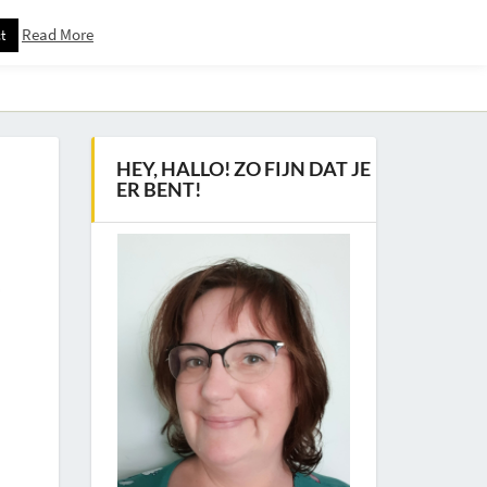
Read More
t
Downloadspagina – Voor Nieuwsbrief Abonnees
HEY, HALLO! ZO FIJN DAT JE
ER BENT!