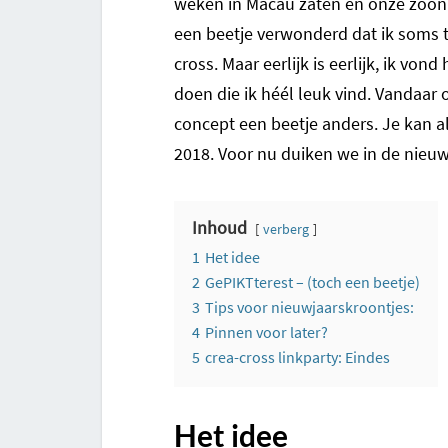
weken in Macau zaten en onze zoon h
een beetje verwonderd dat ik soms 
cross. Maar eerlijk is eerlijk, ik vo
doen die ik héél leuk vind. Vandaar 
concept een beetje anders. Je kan a
2018. Voor nu duiken we in de nieuw
Inhoud
verberg
1
Het idee
2
GePIKTterest – (toch een beetje)
3
Tips voor nieuwjaarskroontjes:
4
Pinnen voor later?
5
crea-cross linkparty: Eindes
Het idee