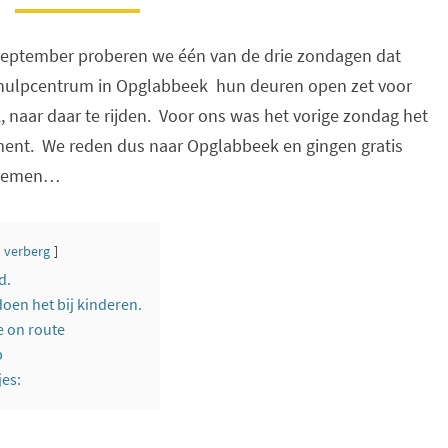
n september proberen we één van de drie zondagen dat
hulpcentrum in Opglabbeek hun deuren open zet voor
, naar daar te rijden. Voor ons was het vorige zondag het
ent. We reden dus naar Opglabbeek en gingen gratis
e nemen…
verberg
d.
doen het bij kinderen.
e on route
p
jes: