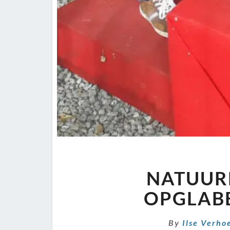
NATUUR
OPGLAB
By
Ilse Verho