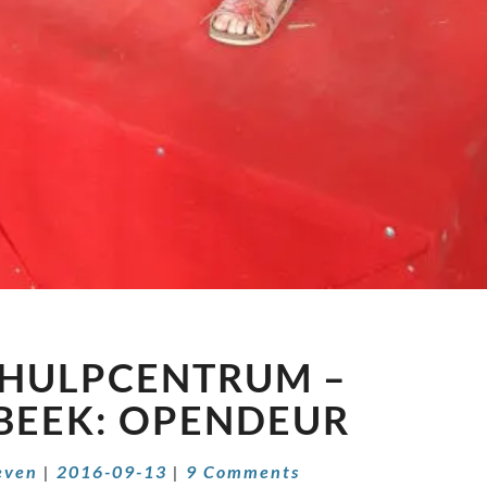
NATUURHULPCENTRUM
HULPCENTRUM –
–
OPGLABBEEK:
BEEK: OPENDEUR
OPENDEUR
Comments
even
|
2016-09-13
|
9 Comments