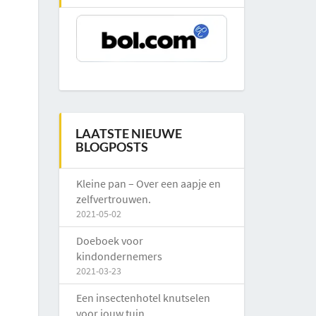
LAATSTE NIEUWE
BLOGPOSTS
Kleine pan – Over een aapje en
zelfvertrouwen.
2021-05-02
Doeboek voor
kindondernemers
2021-03-23
Een insectenhotel knutselen
voor jouw tuin