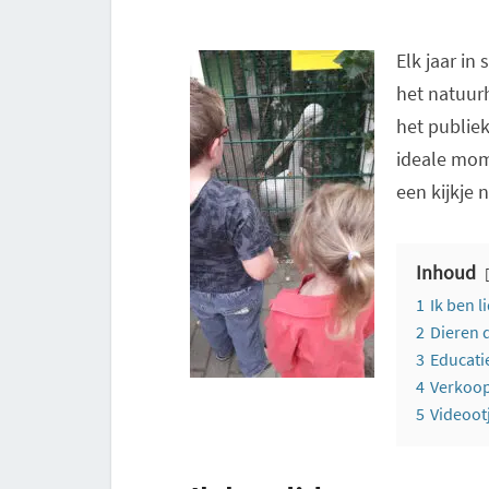
Elk jaar i
het natuur
het publiek
ideale mom
een kijkj
Inhoud
1
Ik ben li
2
Dieren 
3
Educati
4
Verkoo
5
Videoot