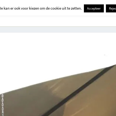
Je kan er ook voor kiezen om de cookie uit te zetten.
Accepteer
Rejec
Contact
Kids
Creatief
Erop Uit
Huis En Tuin