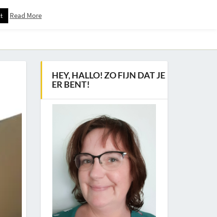
Read More
t
Downloadspagina – Voor Nieuwsbrief Abonnees
HEY, HALLO! ZO FIJN DAT JE
ER BENT!