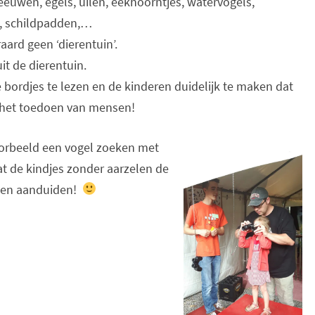
euwen, egels, uilen, eekhoorntjes, watervogels,
n, schildpadden,…
ard geen ‘dierentuin’.
uit de dierentuin.
 bordjes te lezen en de kinderen duidelijk te maken dat
 het toedoen van mensen!
oorbeeld een vogel zoeken met
at de kindjes zonder aarzelen de
nden aanduiden!