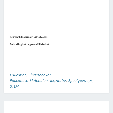
Ik kreeg Lillicorn om uit te testen.
De kortinglink is geen affiliate link.
Educatief
,
Kinderboeken
Educatieve Materialen
,
Inspiratie
,
Speelgoedtips
,
STEM