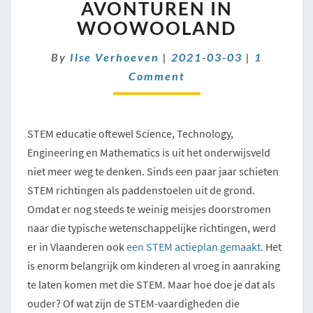
LEERZAME
AVONTUREN IN
AVONTUREN
WOOWOOLAND
IN
WOOWOOLAND
Comment
By
Ilse Verhoeven
|
2021-03-03
|
1
Comment
STEM educatie oftewel Science, Technology,
Engineering en Mathematics is uit het onderwijsveld
niet meer weg te denken. Sinds een paar jaar schieten
STEM richtingen als paddenstoelen uit de grond.
Omdat er nog steeds te weinig meisjes doorstromen
naar die typische wetenschappelijke richtingen, werd
er in Vlaanderen ook
een STEM actieplan gemaakt.
Het
is enorm belangrijk om kinderen al vroeg in aanraking
te laten komen met die STEM. Maar hoe doe je dat als
ouder? Of wat zijn de STEM-vaardigheden die