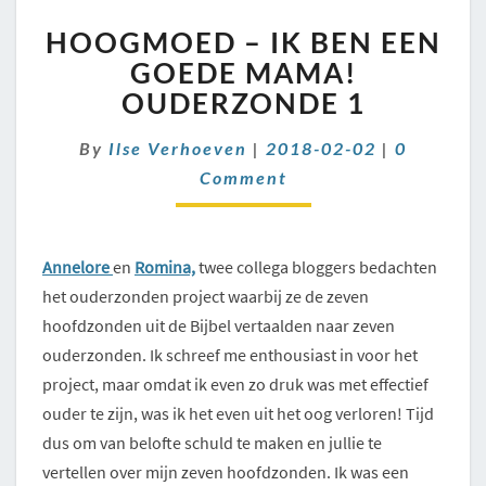
HOOGMOED
HOOGMOED – IK BEN EEN
–
IK
GOEDE MAMA!
BEN
OUDERZONDE 1
EEN
GOEDE
Comment
By
Ilse Verhoeven
|
2018-02-02
|
0
MAMA!
Comment
OUDERZONDE
1
Annelore
en
Romina,
twee collega bloggers bedachten
het ouderzonden project waarbij ze de zeven
hoofdzonden uit de Bijbel vertaalden naar zeven
ouderzonden. Ik schreef me enthousiast in voor het
project, maar omdat ik even zo druk was met effectief
ouder te zijn, was ik het even uit het oog verloren! Tijd
dus om van belofte schuld te maken en jullie te
vertellen over mijn zeven hoofdzonden. Ik was een