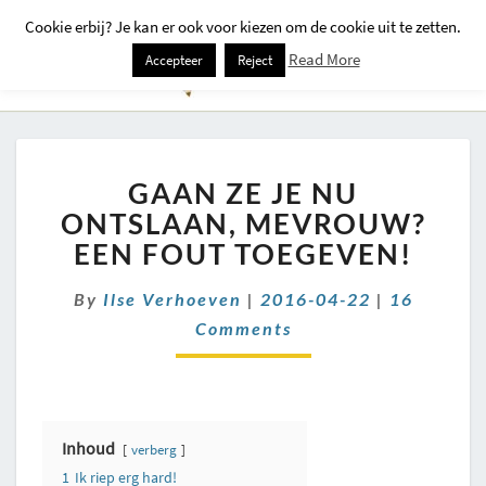
Cookie erbij? Je kan er ook voor kiezen om de cookie uit te zetten.
Togg
Read More
Accepteer
Reject
Navi
GAAN
GAAN ZE JE NU
ZE
JE
ONTSLAAN, MEVROUW?
NU
EEN FOUT TOEGEVEN!
ONTSLAAN,
MEVROUW?
Comments
By
Ilse Verhoeven
|
2016-04-22
|
16
EEN
Comments
FOUT
TOEGEVEN!
Inhoud
verberg
1
Ik riep erg hard!