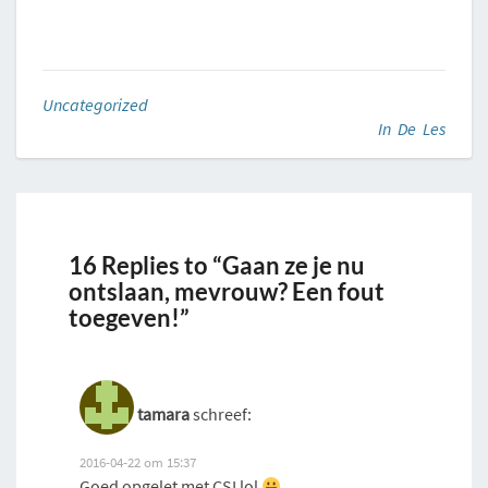
Uncategorized
In De Les
16 Replies to “Gaan ze je nu
ontslaan, mevrouw? Een fout
toegeven!”
tamara
schreef:
2016-04-22 om 15:37
Goed opgelet met CSI lol