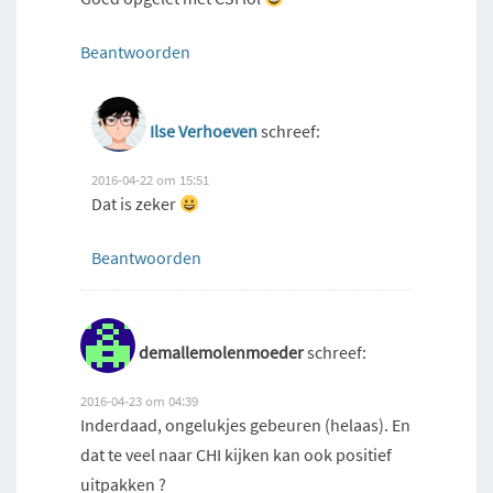
Beantwoorden
Ilse Verhoeven
schreef:
2016-04-22 om 15:51
Dat is zeker
Beantwoorden
demallemolenmoeder
schreef:
2016-04-23 om 04:39
Inderdaad, ongelukjes gebeuren (helaas). En
dat te veel naar CHI kijken kan ook positief
uitpakken ?