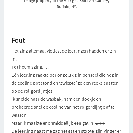
Image property of the Albright-Knox Art Gallery,
Buffalo, NY.
Fout
Het ging allemaal vlotjes, de leerlingen hadden er zin
in!
Tot het misging. …
Eén leerling raakte per ongeluk zijn penseel die nog in
de ecoline pot stond en ‘zwiepte’ zo een reeks spatten
op de rol-gordijntjes.
Ik snelde naar de wasbak, nam een doekje en
probeerde snel de ecoline van het rolgordijntje af te
wassen.
Maar ik maakte er onmiddellijk een gat in!
SHIT
De leerling naast me zag het gat en stopte zijn vinger er