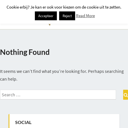
Cookie erbij? Je kan er ook voor kiezen om de cookie uit te zetten.
Togg
Read More
Accepteer
Reject
Navi
Nothing Found
Nothing
Found
It seems we can’t find what you’re looking for. Perhaps searching
can help.
Search
for:
SOCIAL