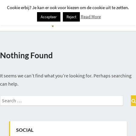
Cookie erbij? Je kan er ook voor kiezen om de cookie uit te zetten.
Togg
Read More
Accepteer
Reject
Navi
Nothing Found
Nothing
Found
It seems we can’t find what you’re looking for. Perhaps searching
can help.
Search
for:
SOCIAL