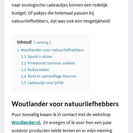
naar ecologische cadeautjes binnen een redelijk
budget. Of pakjes die helemaal passen bij
natuurliefhebbers, dat was ook een mogelijkheid!
Inhoud
verberg
1
Woutlander voor natuurliefhebbers
1.1
Spork’n straw
1.2
Pinewood coolmax sokken
1.3
Kuksa beker
1.4
Muts in camouflage kleuren
1.5
cadeautje voor jullie
Woutlander voor natuurliefhebbers
Puur toevallig kwam ik in contact met de webshop
Woutlander.nl.
Ze vroegen of ik voor hen een paar
outdoor producten wilde testen en er mijn mening