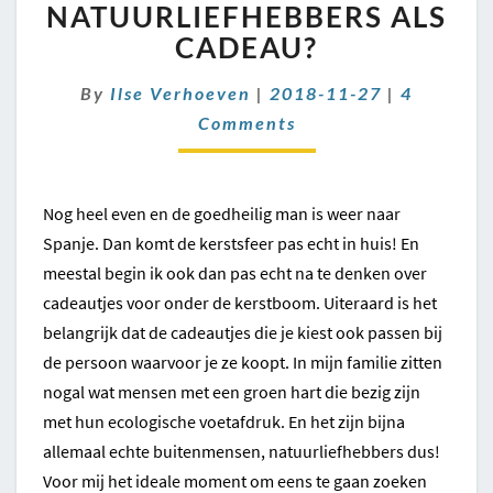
JE
NATUURLIEFHEBBERS ALS
VOOR
CADEAU?
NATUURLIEFHEBBERS
ALS
Comment
By
Ilse Verhoeven
|
2018-11-27
|
4
CADEAU?
Comments
Nog heel even en de goedheilig man is weer naar
Spanje. Dan komt de kerstsfeer pas echt in huis! En
meestal begin ik ook dan pas echt na te denken over
cadeautjes voor onder de kerstboom. Uiteraard is het
belangrijk dat de cadeautjes die je kiest ook passen bij
de persoon waarvoor je ze koopt. In mijn familie zitten
nogal wat mensen met een groen hart die bezig zijn
met hun ecologische voetafdruk. En het zijn bijna
allemaal echte buitenmensen, natuurliefhebbers dus!
Voor mij het ideale moment om eens te gaan zoeken