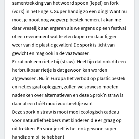
samentrekking van het woord spoon (lepel) en fork
(vork) in het Engels. Super handig zo een ding! Want nu
moet je nooit nog wegwerp bestek nemen. Ik kan me
daar vreselijk aan ergeren als we ergens op een festival
of een evenement wat te eten kopen en daar liggen
weer van die plastic gevallen! De spork is licht van
gewicht en mag ook in de vaatwasser.
Er zat ook een rietje bij (straw). Heel fijn dat ook dit een
herbruikbaar rietje is dat gewoon kan worden
afgewassen. Nu in Europa het verbod op plastic bestek
en rietjes gaat opleggen, zullen we sowieso moeten
nadenken over alternatieven en deze Sprok’n straw is
daar al een héél mooi voorbeeldje van!
Deze spork’n straw is mooi mooi ecologisch cadeau
voor natuurliefhebbers met kinderen die er graag op
uit trekken. En voor jezelf is het ook gewoon super
handig om bij te hebben!