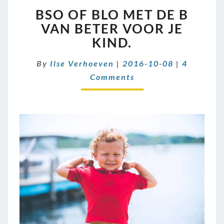
BSO
BSO OF BLO MET DE B
OF
BLO
VAN BETER VOOR JE
MET
KIND.
DE
B
Comment
By
Ilse Verhoeven
|
2016-10-08
|
4
VAN
Comments
BETER
VOOR
JE
KIND.