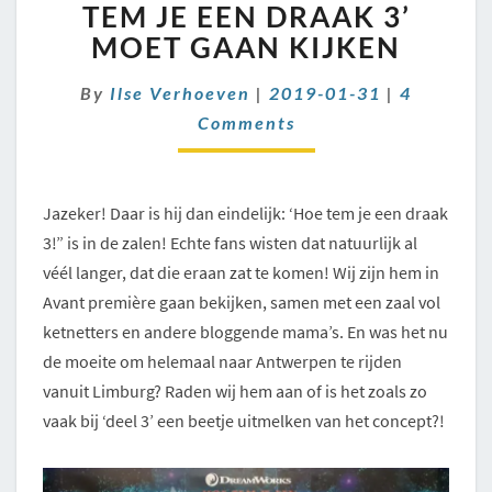
JE
TEM JE EEN DRAAK 3’
‘HOE
MOET GAAN KIJKEN
TEM
JE
Comment
By
Ilse Verhoeven
|
2019-01-31
|
4
EEN
Comments
DRAAK
3’
MOET
GAAN
Jazeker! Daar is hij dan eindelijk: ‘Hoe tem je een draak
KIJKEN
3!” is in de zalen! Echte fans wisten dat natuurlijk al
véél langer, dat die eraan zat te komen! Wij zijn hem in
Avant première gaan bekijken, samen met een zaal vol
ketnetters en andere bloggende mama’s. En was het nu
de moeite om helemaal naar Antwerpen te rijden
vanuit Limburg? Raden wij hem aan of is het zoals zo
vaak bij ‘deel 3’ een beetje uitmelken van het concept?!