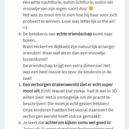
een witte nachtfurie, euhm lichtfurie, euhm wit
vrouwtje van zijn eigen soort dus!
Het was zo mooi om te zien hoe hij haar voor zich
probeert te winnen. Love was letterlijk in the air!
<3
De betekenis van
echte vriendschap
komt naar
boven.
Want Hickert en Bijtkwijt zijn natuurlijk al langer
vrienden! Maar wat als er dan een vrouwtje
tussenkomt?
De vriendschap krijgt een extra dimensie! Het
was een heel mooie les voor de kinderen in de
zaal!
Een verborgen drakenwereld ziet er echt super
mooi uit
! Echt! Wauw! Dat stukje had ik wel in 3D
willen zien! Het is onmogelijk om de pracht te
beschrijven! Die moet je echt gezien hebben!
Onze kinderen hadden het vooral daarover! De
verborgen wereld heeft indruk gemaakt!
Je leert dat
achterom kijken soms wel goed is
!
Zeker als je omgaat met een Drakenvanger met