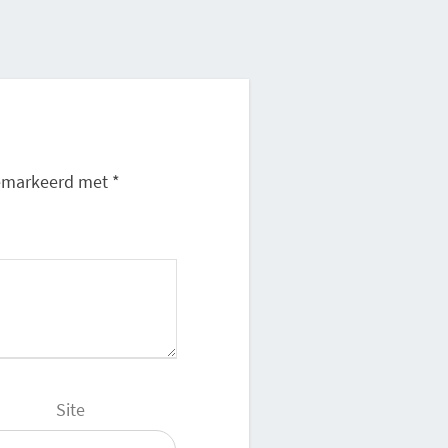
 gemarkeerd met
*
Site