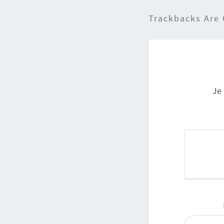
Trackbacks Are
Je