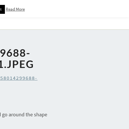
Read More
t
Downloadspagina – Voor Nieuwsbrief Abonnees
9688-
1.JPEG
558014299688-
nd go around the shape