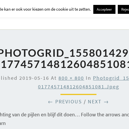
Je kan er ook voor kiezen om de cookie uit te zetten.
Accepteer
Rejec
Contact
Kids
Creatief
Erop Uit
Huis En Tuin
PHOTOGRID_155801429
01774571481260485108
blished
2019-05-16
At
800 × 800
In
Photogrid_1
017745714812604851081.jpeg
← PREVIOUS
/
NEXT →
chting van de pijlen en blijf dit doen… Follow the arrows a
arn