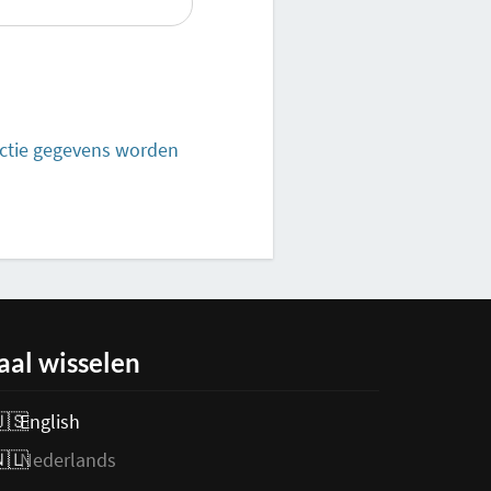
actie gegevens worden
aal wisselen
English
Nederlands