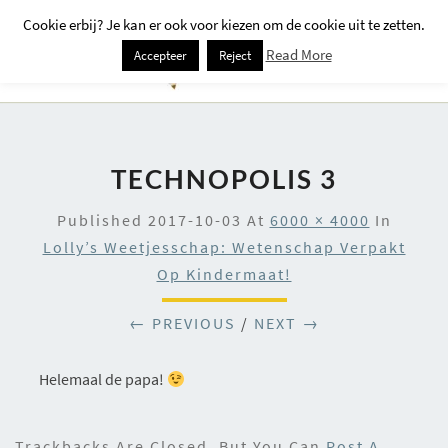
Cookie erbij? Je kan er ook voor kiezen om de cookie uit te zetten.
Togg
Read More
Accepteer
Reject
Navi
TECHNOPOLIS 3
Published
2017-10-03
At
6000 × 4000
In
Lolly’s Weetjesschap: Wetenschap Verpakt
Op Kindermaat!
← PREVIOUS
/
NEXT →
Helemaal de papa!
Trackbacks Are Closed, But You Can
Post A