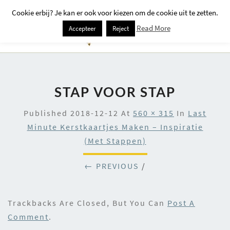
Cookie erbij? Je kan er ook voor kiezen om de cookie uit te zetten.
Togg
Read More
Accepteer
Reject
Navi
STAP VOOR STAP
Published
2018-12-12
At
560 × 315
In
Last
Minute Kerstkaartjes Maken – Inspiratie
(met Stappen)
← PREVIOUS
/
Trackbacks Are Closed, But You Can
Post A
Comment
.