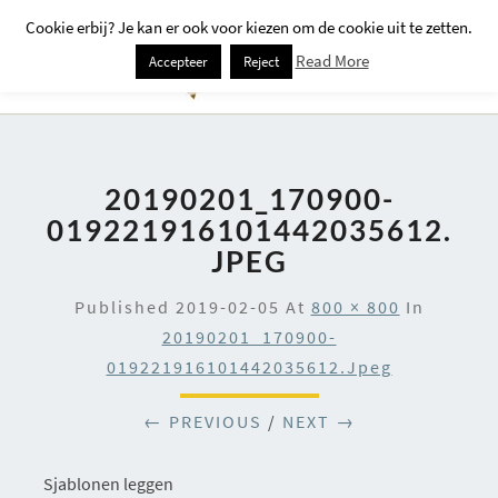
Cookie erbij? Je kan er ook voor kiezen om de cookie uit te zetten.
Togg
Read More
Accepteer
Reject
Navi
20190201_170900-
019221916101442035612.
JPEG
Published
2019-02-05
At
800 × 800
In
20190201_170900-
019221916101442035612.jpeg
← PREVIOUS
/
NEXT →
Sjablonen leggen