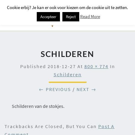
Cookie erbij? Je kan er ook voor kiezen om de cookie uit te zetten.
Togg
Read More
Accepteer
Reject
Navi
SCHILDEREN
Published
2018-12-27
At
800 × 774
In
Schilderen
← PREVIOUS
/
NEXT →
Schilderen van de stokjes.
Trackbacks Are Closed, But You Can
Post A
Comment
.