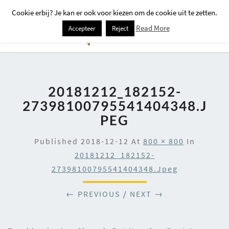
Cookie erbij? Je kan er ook voor kiezen om de cookie uit te zetten.
Togg
Read More
Accepteer
Reject
Navi
20181212_182152-
27398100795541404348.J
PEG
Published
2018-12-12
At
800 × 800
In
20181212_182152-
27398100795541404348.jpeg
← PREVIOUS
/
NEXT →